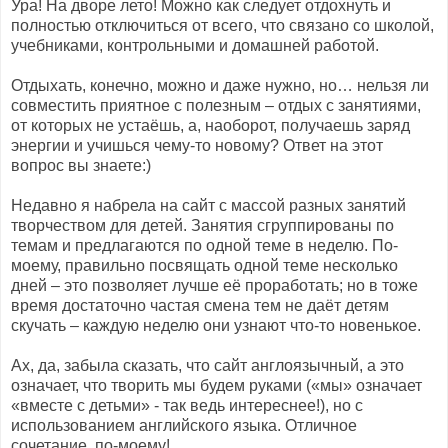
Ура! На дворе лето! Можно как следует отдохнуть и
полностью отключиться от всего, что связано со школой,
учебниками, контрольными и домашней работой.
Отдыхать, конечно, можно и даже нужно, но… нельзя ли
совместить приятное с полезным – отдых с занятиями,
от которых не устаёшь, а, наоборот, получаешь заряд
энергии и учишься чему-то новому? Ответ на этот
вопрос вы знаете:)
Недавно я набрела на сайт с массой разных занятий
творчеством для детей. Занятия сгруппированы по
темам и предлагаются по одной теме в неделю. По-
моему, правильно посвящать одной теме несколько
дней – это позволяет лучше её проработать; но в тоже
время достаточно частая смена тем не даёт детям
скучать – каждую неделю они узнают что-то новенькое.
Ах, да, забыла сказать, что сайт англоязычный, а это
означает, что творить мы будем руками («мы» означает
«вместе с детьми» - так ведь интереснее!), но с
использованием английского языка. Отличное
сочетание, по-моему!