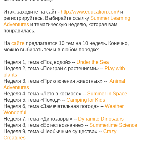
Итак, заходите на сайт -
http://www.education.com/
и
регистрируйтесь. Выбирайте ссылку
Summer
Learning
Adventures
и тематическую неделю, которая вам
понравилась.
На
сайте
предлагается 10 тем на 10 недель. Конечно,
можно выбирать темы в любом порядке:
Неделя 1, тема «Под водой» --
Under
the
Sea
Неделя 2, тема «Поиграй с растениями» --
Play
with
plants
Неделя 3, тема «Приключения животных» --
Animal
Adventures
Неделя 4, тема «Лето в космосе» --
Summer
in
Space
Неделя 5, тема «Поход» --
Camping
for
Kids
Неделя 6, тема «Замечательная погода» --
Weather
Wonderful
Неделя 7, тема «Динозавры» --
Dynamite
Dinosaurs
Неделя 8, тема «Естествознание» --
Summertime
Science
Неделя 9, тема «Необычные существа» --
Crazy
Creatures