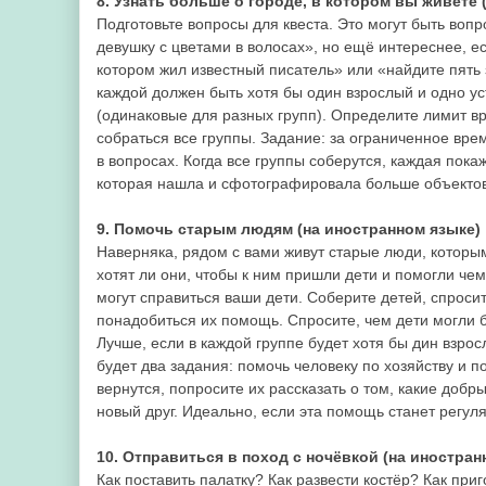
8. Узнать больше о городе, в котором вы живёте 
Подготовьте вопросы для квеста. Это могут быть воп
девушку с цветами в волосах», но ещё интереснее, ес
котором жил известный писатель» или «найдите пять з
каждой должен быть хотя бы один взрослый и одно у
(одинаковые для разных групп). Определите лимит в
собраться все группы. Задание: за ограниченное вр
в вопросах. Когда все группы соберутся, каждая пок
которая нашла и сфотографировала больше объектов
9. Помочь старым людям (на иностранном языке)
Наверняка, рядом с вами живут старые люди, которы
хотят ли они, чтобы к ним пришли дети и помогли че
могут справиться ваши дети. Соберите детей, спросит
понадобиться их помощь. Спросите, чем дети могли 
Лучше, если в каждой группе будет хотя бы дин взро
будет два задания: помочь человеку по хозяйству и по
вернутся, попросите их рассказать о том, какие добр
новый друг. Идеально, если эта помощь станет регуля
10. Отправиться в поход с ночёвкой (на иностран
Как поставить палатку? Как развести костёр? Как при