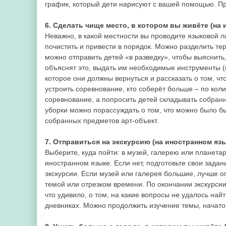
график, который дети нарисуют с вашей помощью. Пр
6. Сделать чище место, в котором вы живёте (на
Неважно, в какой местности вы проводите языковой лаг
почистить и привести в порядок. Можно разделить те
можно отправить детей «в разведку», чтобы выяснить, 
объяснят это, выдать им необходимые инструменты (п
которое они должны вернуться и рассказать о том, чт
устроить соревнование, кто соберёт больше – по кол
соревнование, а попросить детей складывать собранн
уборки можно порассуждать о том, что можно было 
собранных предметов арт-объект.
7. Отправиться на экскурсию (на иностранном яз
Выберите, куда пойти: в музей, галерею или планетар
иностранном языке. Если нет, подготовьте свои зада
экскурсии. Если музей или галерея большие, лучше 
темой или отрезком времени. По окончании экскурсии 
что удивило, о том, на какие вопросы не удалось най
дневниках. Можно продолжить изучение темы, начатой