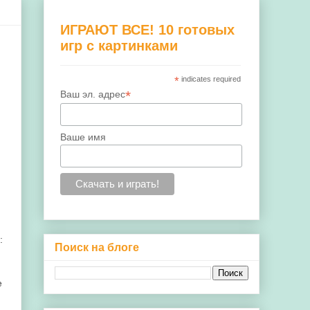
ИГРАЮТ ВСЕ! 10 готовых
игр с картинками
*
indicates required
*
Ваш эл. адрес
Ваше имя
:
Поиск на блоге
е