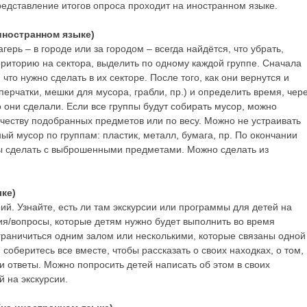
едставление итогов опроса проходит на иностранном языке.
 иностранном языке)
ерь – в городе или за городом – всегда найдётся, что убрать,
рриторию на сектора, выделить по одному каждой группе. Сначала
что нужно сделать в их секторе. После того, как они вернутся и
ерчатки, мешки для мусора, грабли, пр.) и определить время, чер
о они сделали. Если все группы будут собирать мусор, можно
ичеству подобранных предметов или по весу. Можно не устраивать
ый мусор по группам: пластик, металл, бумага, пр. По окончании
бы сделать с выброшенными предметами. Можно сделать из
ыке)
ий. Узнайте, есть ли там экскурсии или программы для детей на
ния/вопросы, которые детям нужно будет выполнить во время
ограничиться одним залом или несколькими, которые связаны одной
соберитесь все вместе, чтобы рассказать о своих находках, о том,
ти ответы. Можно попросить детей написать об этом в своих
 на экскурсии.