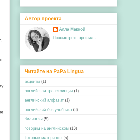
Автор проекта
Алла Маккой
Просмотреть профиль
е,
ят
Читайте на PaPa Lingua
акценты
(1)
му
английская транскрипция
(1)
английский алфавит
(1)
английский без учебника
(8)
ве
билингвы
(5)
говорим на английском
(13)
Готовые материалы
(5)