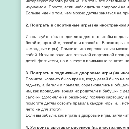
интересуют любого ребёнка. На эти и все остальные в
изучаемом. Просто, если наблюдать за природой на и
Больше идей о том, чем можно детям заняться на п
2. Поиграть в спортивные игры (на иностранном 
Используйте тёплые дни лета для того, чтобы подоль
бегайте, прыгайте, лазайте и плавайте. В некоторых
командные игры). Помните, что соревноваться можно
собой. Игры на воде или открытой спортивной площад
детей физически, но и внесут в привычные занятия но
3. Поиграть в подвижные дворовые игры (на ино
Помните, когда-то было время, когда детей было не 
гаджету, а бегали и прыгали, соревновались и общали
им, как проводили время их родители и бабушки с дед
салочки (догонялки) и резиночку, горячую картошку и
помогите детям освоить правила каждой игры и… исто
лето не для этого?!
Если вы забыли, как играть в дворовые игры, загляни
4. Устроить выставку рисунков (на иностранном 