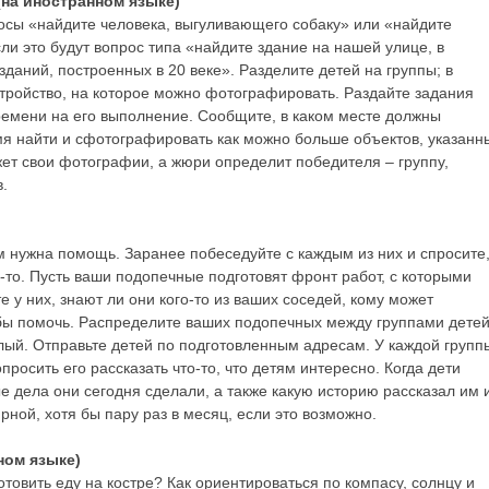
(на иностранном языке)
росы «найдите человека, выгуливающего собаку» или «найдите
ли это будут вопрос типа «найдите здание на нашей улице, в
даний, построенных в 20 веке». Разделите детей на группы; в
стройство, на которое можно фотографировать. Раздайте задания
ремени на его выполнение. Сообщите, в каком месте должны
емя найти и сфотографировать как можно больше объектов, указанн
ажет свои фотографии, а жюри определит победителя – группу,
.
м нужна помощь. Заранее побеседуйте с каждым из них и спросите
м-то. Пусть ваши подопечные подготовят фронт работ, с которыми
е у них, знают ли они кого-то из ваших соседей, кому может
бы помочь. Распределите ваших подопечных между группами детей
слый. Отправьте детей по подготовленным адресам. У каждой групп
просить его рассказать что-то, что детям интересно. Когда дети
ые дела они сегодня сделали, а также какую историю рассказал им 
рной, хотя бы пару раз в месяц, если это возможно.
ном языке)
готовить еду на костре? Как ориентироваться по компасу, солнцу и