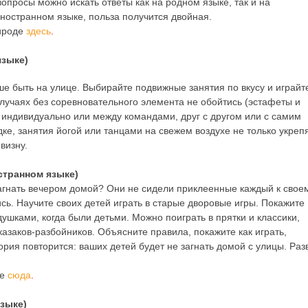
опросы можно искать ответы как на родном языке, так и на
ностранном языке, польза получится двойная.
рироде
здесь
.
языке)
ше быть на улице. Выбирайте подвижные занятия по вкусу и играйт
 случаях без соревновательного элемента не обойтись (эстафеты и
 индивидуально или между командами, друг с другом или с самим
ке, занятия йогой или танцами на свежем воздухе не только укреп
визну.
странном языке)
загнать вечером домой? Они не сидели приклеенные каждый к свое
сь. Научите своих детей играть в старые дворовые игры. Покажите
ушками, когда были детьми. Можно поиграть в прятки и классики,
 казаков-разбойников. Объясните правила, покажите как играть,
рия повторится: ваших детей будет не загнать домой с улицы. Раз
те
сюда
.
языке)