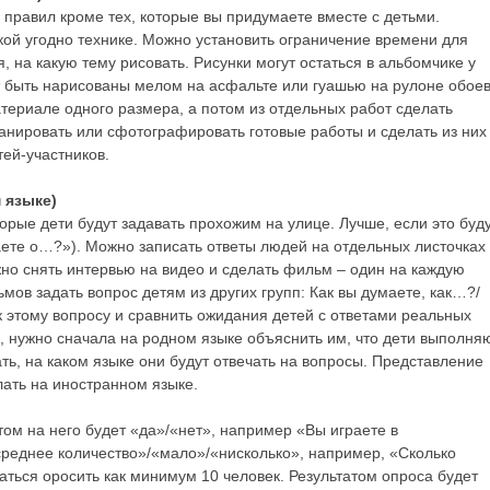
х правил кроме тех, которые вы придумаете вместе с детьми.
акой угодно технике. Можно установить ограничение времени для
 на какую тему рисовать. Рисунки могут остаться в альбомчике у
ут быть нарисованы мелом на асфальте или гуашью на рулоне обоев
териале одного размера, а потом из отдельных работ сделать
анировать или сфотографировать готовые работы и сделать из них
ей-участников.
 языке)
орые дети будут задавать прохожим на улице. Лучше, если это буд
аете о…?»). Можно записать ответы людей на отдельных листочках
жно снять интервью на видео и сделать фильм – один на каждую
мов задать вопрос детям из других групп: Как вы думаете, как…?/
этому вопросу и сравнить ожидания детей с ответами реальных
 нужно сначала на родном языке объяснить им, что дети выполня
ь, на каком языке они будут отвечать на вопросы. Представление
ать на иностранном языке.
ом на него будет «да»/«нет», например «Вы играете в
реднее количество»/«мало»/«нисколько», например, «Сколько
аться оросить как минимум 10 человек. Результатом опроса будет