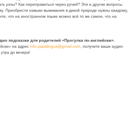
ать узлы? Как переправиться через ручей? Эти и другие вопросы
нку. Приобрести навыки выживания в дикой природе нужны каждому,
те, что на иностранном языке можно всё то же самое, что на
дио подсказки для родителей «Прогулка по-английски».
ийски» на адрес
info
.
papalingua
@
gmail
.
com
, получите ваши аудио
 утра до вечера!