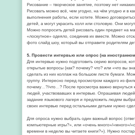
Рисование – творческое занятие, поэтому нет никаки
Рисовать можно всё, чем угодно, на чём угодно и в к
выполнения работы, если хотите. Можно договориться,
детей, а могут украсить холл или столовую. Они мог
Можно попросить детей рисовать один предмет на ма
«лоскутное» одеяло, соединив их вместе. Можно отск
фото слайд шоу, который вы отправите родителям дет
5. Провести интервью или опрос (на иностранном
Для интервью нужно подготовить серию вопросов, кот
открытые вопросы (как? почему? что? или «что вы зн
сделать из них коллаж на большом листе бумаги. Мо
группу. Интересно перед просмотром каждого из филь
почему…?/что…? После просмотра важно вернуться к 
людей, участвовавших в интервью. Опрашивая людей,
задание языкового лагеря и предложить людям выбрат
своих интервью перед остальными детьми нужно сдел
Для опроса нужно выбрать один важный вопрос (ответ
компьютерные игры?», или «очень много»/«много»/«с
времени в неделю вы читаете книги?»). Нужно постар