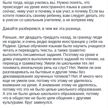
было тогда, когда учились вы. Нужно понять, что
происходит на уроке иностранного языка в школе
сейчас
, чему учат и почему, и как учат, и почему. Если вы
хотите помогать своему ребенку, вам следует делать это
в унисон со школьным учителем, а не вопреки ему.
Давайте разберемся, в чем же эта разница.
Раньше, лет двадцать-тридцать назад, за границу люди
не ездили, и очень редко видели иностранцев у себя на
Родине. Целью обучения языкам было научить учащихся
читать и переводить тексты, а также грамотно
выполнять письменные задания. Поэтому на уроке и
дома учащиеся выполняли много заданий по чтению, на
перевод и грамматику. Умели ли школьники тех лет
понимать иноязычную речь на слух? Нет. Умели ли они
разговаривать на бытовые и другие темы без
декламирования заученных топиков? Нет. И много чего
еще не умели они, потому что этому не уделялось
внимание на уроке. А внимание этому не уделялось,
потому что это не было целью школьного образования.
А это не было целью школьного образования, потому
что в обществе не было цели общения с другими
культурами. Круг замкнулся.