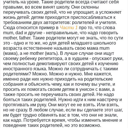
учитель на уроке. Такие родители всегда считают себя
правыми, во всем винят школу. Они склонны
переучивать своих детей, что не упрощает, а усложняет
жизнь детей: детям приходится приспосабливаться к
требованиям двух авторитетов: ролителей и учителя.
Сюда относится пример в
Части 1
про то, что слова
mum, dad и другие - неправильные, что надо говорить
mother, father. Такие родители могут не знать, что по сути
это - одно и то же, но для детей младшего школьного
возраста естественнее называть свою мама mum
(мама), а не mother (мать). В лучше случае они ищут
своему ребенку репетитора, а в худшем - опускают руки,
чем полностью демотивируют своих детей к изучению
иностранного языка. Можно ли сотрудничать с такими
родителями? Можно. Можно и нужно. Мне кажется,
именно ради них нужно приходить на родительские
собрания и объяснять чему, как и почему вы учите, и
просить их помогать своим детям в унисон с вами, а
также просить не переучивать своих детей. Не надо
бояться таких родителей. Нужно идти к ним навстречу и
протягивать им руку. Они могут ее не взять. Или взять,
но не сразу. В любом случае, если вы сделаете этот шаг,
им будет трудно обвинять вас в том, что они не знали,
как надо. Потребуется время, чтобы изменить мнение и
поведение таких родителей, но это возможно.