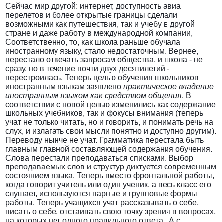
Сейчас мир другой: интернет, доступность авиа
перелетов и более открытые границы сделали
возможными как путешествия, так и учебу в другой
стране и даже работу в международной компании,
Соответственно, то, как школа раньше обучала
иностранному языку, стало недостаточным. Вернее,
перестало отвечать запросам общества, и школа - не
сразу, но в течение почти двух десятилетий -
перестроилась. Теперь целью обучения школьников
иностранным языкам заявлено
практическое владение
иностранным языком как средством общения
. В
соответствии с новой целью изменились как содержание
школьных учебников, так и фокусы внимания (теперь
учат не только читать, но и говорить, и понимать речь на
слух, и излагать свои мысли понятно и доступно другим).
Переводу нынче не учат. Грамматика перестала быть
главным главной составляющей содержания обучения.
Слова перестали преподаваться списками. Выбор
преподаваемых слов и структур диктуется современным
состоянием языка. Теперь вместо фронтальной работы,
когда говорит учитель или один ученик, а весь класс его
слушает, используются парные и групповые формы
работы. Теперь учащихся учат рассказывать о себе,
писать о себе, отстаивать свою точку зрения в вопросах,
на которых нет одного правильного ответа. А с