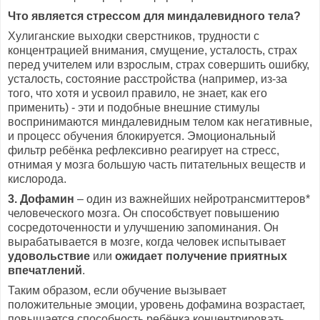
Что является стрессом для миндалевидного тела?
Хулиганские выходки сверстников, трудности с
концентрацией внимания, смущение, усталость, страх
перед учителем или взрослым, страх совершить ошибку,
усталость, состояние расстройства (например, из-за
того, что хотя и усвоил правило, не знает, как его
применить) - эти и подобные внешние стимулы
воспринимаются миндалевидным телом как негативные,
и процесс обучения блокируется. Эмоциональный
фильтр ребёнка рефлексивно реагирует на стресс,
отнимая у мозга большую часть питательных веществ и
кислорода.
3. Дофамин
– один из важнейших нейротрансмиттеров*
человеческого мозга. Он способствует повышению
сосредоточенности и улучшению запоминания. Он
вырабатывается в мозге, когда человек испытывает
удовольствие
или
ожидает получение приятных
впечатлений
.
Таким образом, если обучение вызывает
положительные эмоции, уровень дофамина возрастает,
повышается способность ребёнка концентрировать